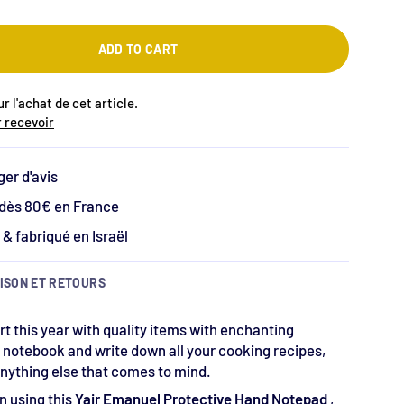
ADD TO CART
r l'achat de cet article.
 recevoir
ger d'avis
 dès 80€ en France
& fabriqué en Israël
ISON ET RETOURS
t this year with quality items with enchanting
 notebook and write down all your cooking recipes,
nything else that comes to mind.
un using this
Yair Emanuel Protective Hand Notepad
,