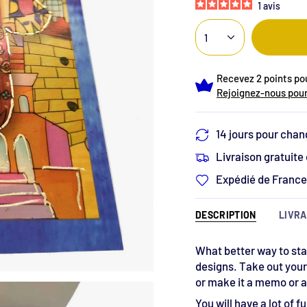
1
avis
1
Recevez 2 points pou
Rejoignez-nous pour
14 jours pour chan
Livraison gratuite
Expédié de France 
DESCRIPTION
LIVRA
What better way to star
designs. Take out your
or make it a memo or a
You will have a lot of f