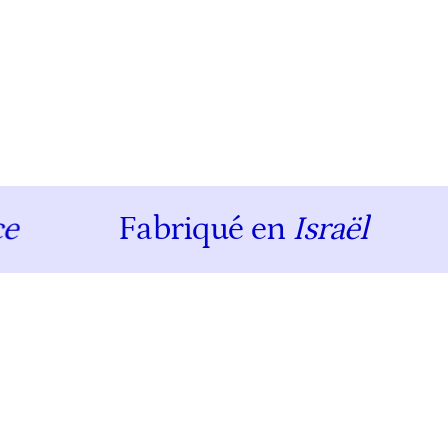
Fabriqué en
Israël
Ex