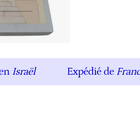
raël
Expédié de
France