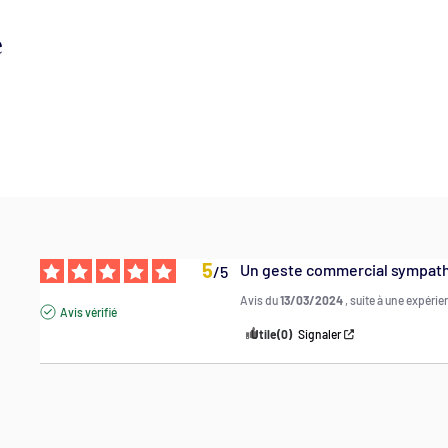
é
5
Un geste commercial sympat
/
5
Avis du
13/03/2024
, suite à une expéri
Avis vérifié
Utile
(0)
Signaler