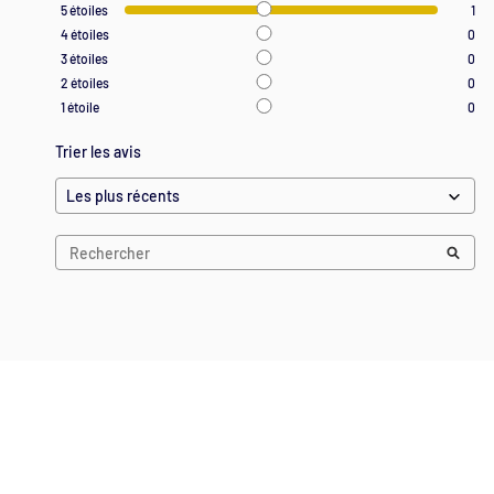
5
étoiles
1
4
étoiles
0
3
étoiles
0
2
étoiles
0
1
étoile
0
Trier les avis