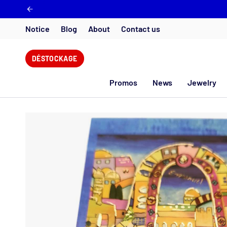
Skip
to
content
Notice
Blog
About
Contact us
DÉSTOCKAGE
Promos
News
Jewelry