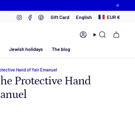
Language
Currency
Instagram
Facebook
Pinterest
English
EUR €
Gift Card
Account
Search
Jewish holidays
The blog
tective Hand of Yair Emanuel
he Protective Hand
manuel