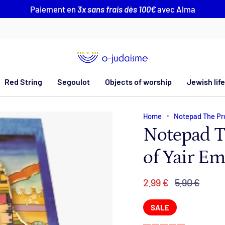
Paiement en
3x sans frais dès 100€
avec Alma
Red String
Segoulot
Objects of worship
Jewish life
Home
Notepad The Pro
Notepad T
of Yair E
Regular
2.99 €
5.90 €
price
SALE