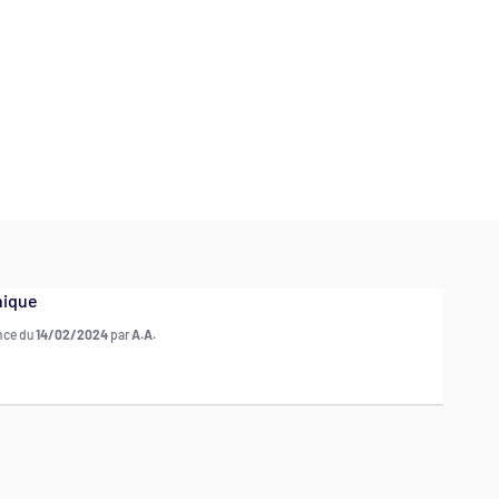
hique
ence du
14/02/2024
par
A.A.