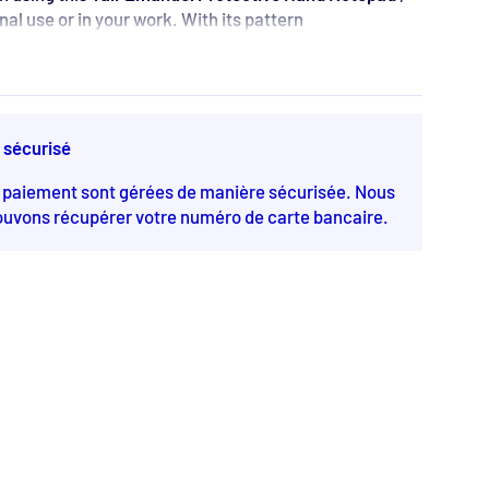
al use or in your work. With its pattern
 Myriam overlooking the City of Jerusalem, you will
t.
 graduate of the Bézalel Academy of Art and Design,
usalem.
avim, he grew up in Jerusalem in an Orthodox family
 sécurisé
re pluralistic approach.
ors, as well as a mix of modern and ancient, also
e paiement sont gérées de manière sécurisée. Nous
 work, produced in his personal craft and design
ouvons récupérer votre numéro de carte bancaire.
 her craftsmanship include painting on silk, hand
ppliqué, and painting on wood.
 Emanuel
x 7.5 x 0.8 cm