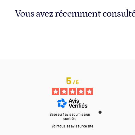
Vous avez récemment consult
5
/
5
Basé sur
1
avis soumis à un
contrôle
Voir tous les avis sur ce site