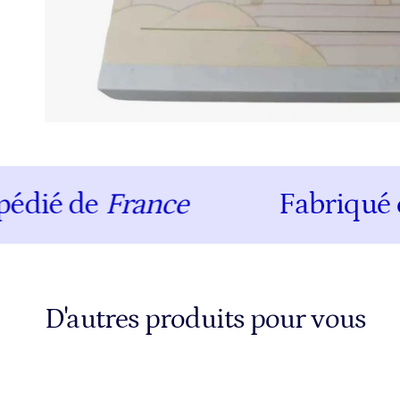
é de
France
Fabriqué en
Is
D'autres produits pour vous