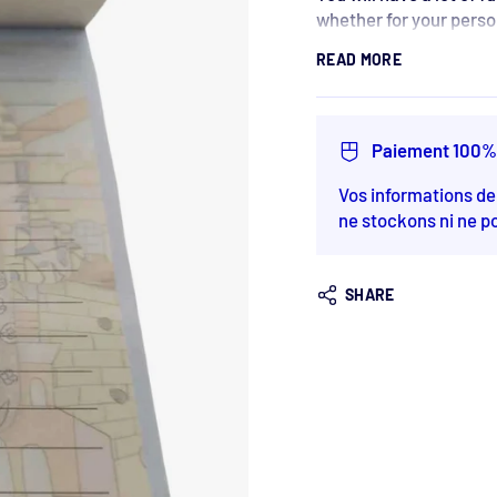
whether for your person
representing a Hand of
READ MORE
have a lot of fun using i
Artist Yair Emanuel
, a
lives and works in Jer
Born in Kibbutz Sha'al
Paiement 100%
but later adopted a mo
Vibrant, harmonious col
Vos informations d
characterize Emanuel's
ne stockons ni ne p
studio in Jerusalem.
The main techniques of
embroidery, wild silk a
SHARE
Designed by Yair
Dimensions:
11.5 