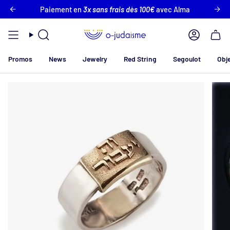
Skip
fferte en France !
Paiement en
3x sans frais dès 100€
Plus que
80 €
pour obtenir la livraiso
avec Alma
to
content
Search
Account
Promos
News
Jewelry
Red String
Segoulot
Obj