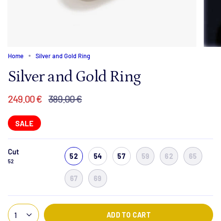
Home
Silver and Gold Ring
Silver and Gold Ring
Regular
249.00 €
389.00 €
price
SALE
Cut
52
54
57
59
62
65
52
67
69
1
ADD TO CART