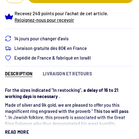
Recevez 249 points pour l'achat de cet article.
Rejoignez-nous pour recevoir
14 jours pour changer d'avis
Livraison gratuite dès 80€ en France
Expédié de France & fabriqué en Israël
DESCRIPTION
LIVRAISON ET RETOURS
For the sizes indicated "In restocking",
a delay of 16 to 21
working days is necessary
.
Made of silver and 9k gold, we are pleased to offer you this
magnificent ring engraved with the proverb "
This too will pass
". In Jewish folklore, this proverb is associated with the Great
King Solomon who thus demonstrated his great humility.
According to tradition, King Solomon wore a ring bearing this
READ MORE
inscription. When the King was sad, he looked at the ring on