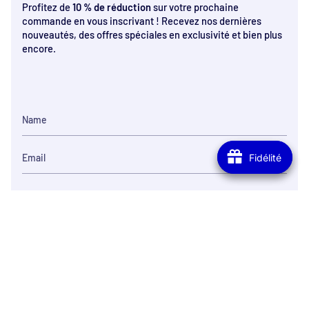
Profitez de
10 % de réduction
sur votre prochaine
commande en vous inscrivant ! Recevez nos dernières
nouveautés, des offres spéciales en exclusivité et bien plus
encore.
Fidélité
Fidélité
S'INSCRIRE
Satisfait ou re
Expédition en 48h