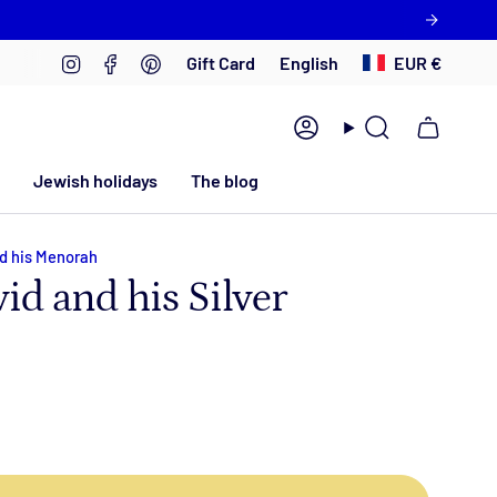
Language
Currency
Instagram
Facebook
Pinterest
English
EUR €
Gift Card
Account
Search
Jewish holidays
The blog
nd his Menorah
vid and his Silver