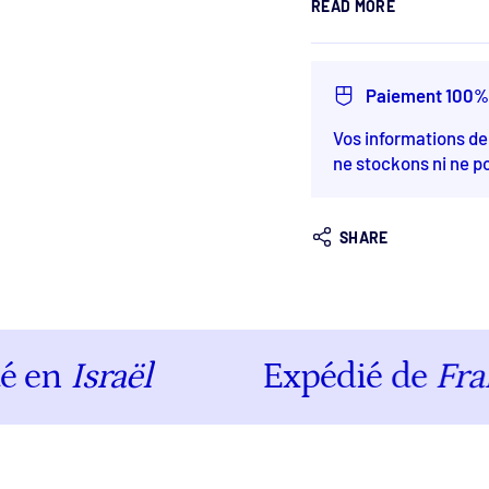
READ MORE
925 Silver and Cz
Pendant: 2 x 2cm
Paiement 100%
Vos informations d
ne stockons ni ne p
SHARE
n
Israël
Expédié de
France