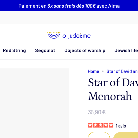
Paiement en
3x sans frais dès 100€
avec Alma
Red String
Segoulot
Objects of worship
Jewish life
Home
Star of David a
Star of Da
Menorah
35.90 €
1
avis