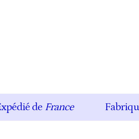
dié de
France
Fabriqué e