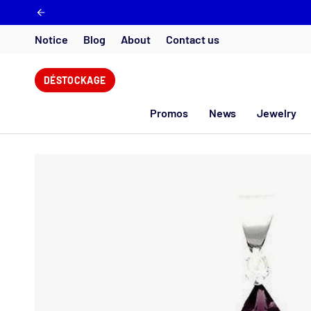
Skip
to
content
Notice
Blog
About
Contact us
DÉSTOCKAGE
Promos
News
Jewelry