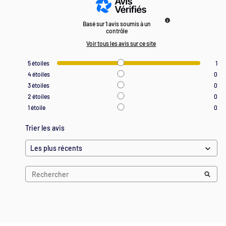
Basé sur
1
avis soumis à un
contrôle
Voir tous les avis sur ce site
5
étoiles
1
4
étoiles
0
3
étoiles
0
2
étoiles
0
1
étoile
0
Trier les avis