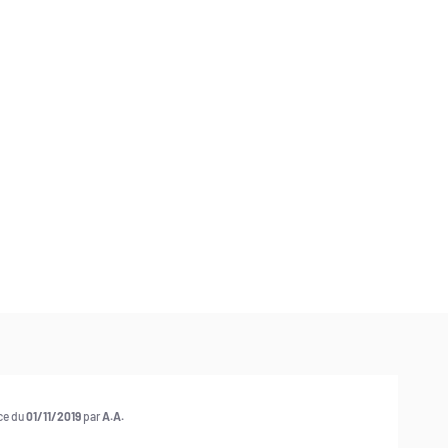
nce du
01/11/2019
par
A.A.