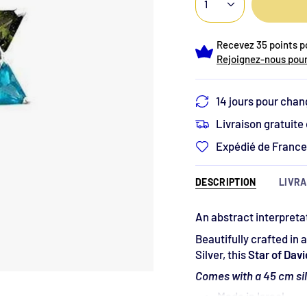
1
Recevez 35 points po
Rejoignez-nous pour
14 jours pour chan
Livraison gratuite
Expédié de France 
DESCRIPTION
LIVRA
An abstract interpretat
Beautifully crafted in 
Silver, this
Star of Dav
Comes with a 45 cm sil
Made in Israel