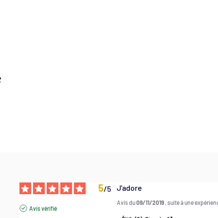
é
5
J'adore
/
5
Avis du
09/11/2019
, suite à une expérie
Avis vérifié