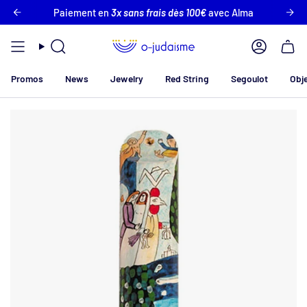
Skip
erte en France !
Paiement en
3x sans frais dès 100€
Plus que
80 €
pour obtenir la livraison 
avec Alma
to
content
Search
Account
Promos
News
Jewelry
Red String
Segoulot
Obj