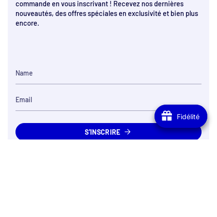
commande en vous inscrivant ! Recevez nos dernières
nouveautés, des offres spéciales en exclusivité et bien plus
encore.
Fidélité
Fidélité
S'INSCRIRE
Satisfait ou re
Expédition en 48h
Jusqu'à 14 jours pour n
Votre colis est expédié de France, livré