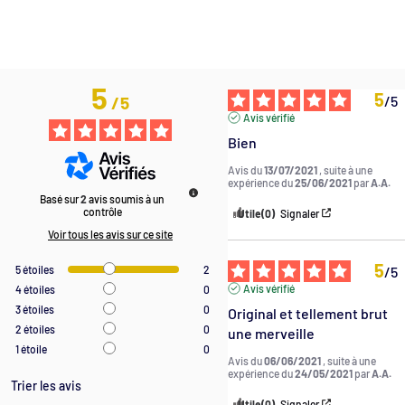
5
5
/
5
/
5
Avis vérifié
Bien
Avis du
13/07/2021
, suite à une
expérience du
25/06/2021
par
A.A.
Basé sur
2
avis soumis à un
contrôle
Utile
(0)
Signaler
Voir tous les avis sur ce site
5
/
5
5
étoiles
2
Avis vérifié
4
étoiles
0
3
étoiles
0
Original et tellement brut 
2
étoiles
0
une merveille
1
étoile
0
Avis du
06/06/2021
, suite à une
expérience du
24/05/2021
par
A.A.
Trier les avis
Utile
(0)
Signaler