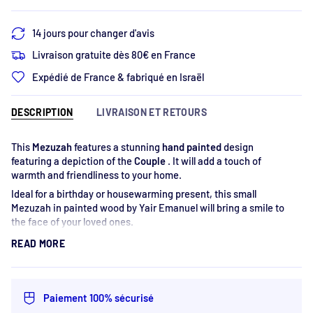
14 jours pour changer d'avis
Livraison gratuite dès 80€ en France
Expédié de France & fabriqué en Israël
DESCRIPTION
LIVRAISON ET RETOURS
This
Mezuzah
features a stunning
hand painted
design
featuring a depiction of the
Couple
. It will add a touch of
warmth and friendliness to your home.
Ideal for a birthday or housewarming present, this small
Mezuzah in painted wood by Yair Emanuel will bring a smile to
the face of your loved ones.
Made in Israel
READ MORE
Material: Wood
Case size: 13 x 2.5 x 1.3 cm
For 10 cm parchment (box only)
Paiement 100% sécurisé